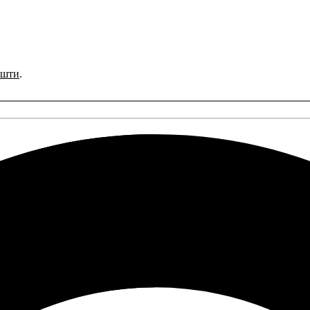
ошти
.