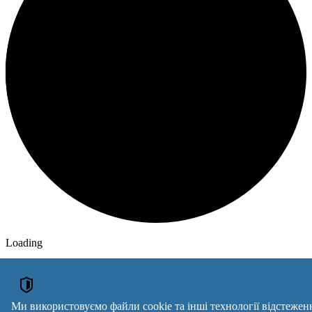
Loading
ОГОЛОШЕННЯ
Мікрокреди онлайн
Курси електрик, зварник, слюсар, токар, маляр, плиточник,
Ми використовуємо файли cookie та інші технології відстежен